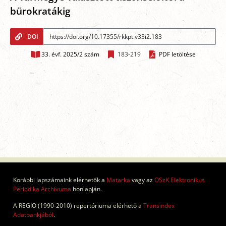
bürokratákig
DOI
33. évf. 2025/2 szám
183-219
PDF letöltése
Korábbi lapszámaink elérhetők a
Matarka
vagy az
OSzK Elektronikus
Periodika Archívuma
honlapján.
A REGIO (1990-2010) repertóriuma elérhető a
Transindex
Adatbankjából
.