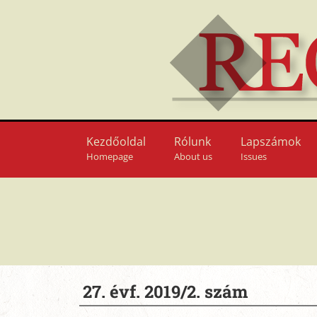
Kezdőoldal
Rólunk
Lapszámok
Homepage
About us
Issues
27. évf. 2019/2. szám