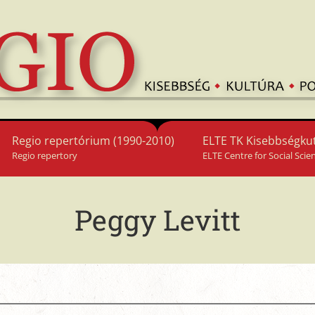
Regio repertórium (1990-2010)
ELTE TK Kisebbségkut
Regio repertory
ELTE Centre for Social Scie
Peggy Levitt