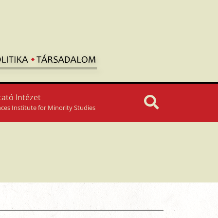
ató Intézet
nces Institute for Minority Studies