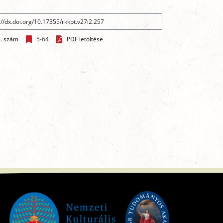
2. szám
5-64
PDF letöltése