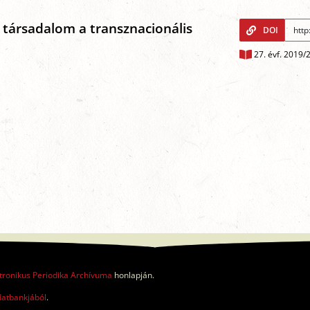
 társadalom a transznacionális
DOI
27. évf. 2019/
tronikus Periodika Archívuma
honlapján.
datbankjából
.