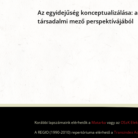
Az egyidejűség konceptualizálása: a
társadalmi mező perspektívájából
Korábbi lapszámaink elérhetők a
Matarka
vagy az
OSzK Elek
A REGIO (1990-2010) repertóriuma elérhető a
Transindex A