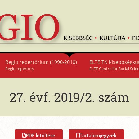
Regio repertórium (1990-2010)
ELTE TK Kisebbségkut
Regio repertory
ELTE Centre for Social Scie
27. évf. 2019/2. szám
PDF letöltése
Tartalomjegyzék