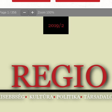
Page
1
/
356
Zoom
100%