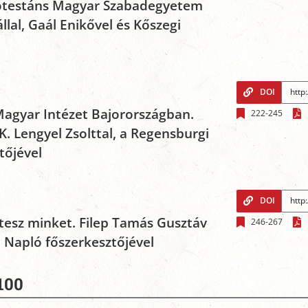
rotestáns Magyar Szabadegyetem
llal, Gaál Enikővel és Kőszegi
DOI
agyar Intézet Bajorországban.
222-245
. Lengyel Zsolttal, a Regensburgi
tőjével
DOI
tesz minket. Filep Tamás Gusztáv
246-267
i Napló főszerkesztőjével
100