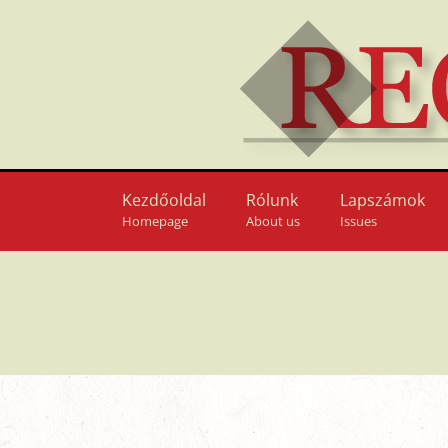
Kezdőoldal
Rólunk
Lapszámok
Homepage
About us
Issues