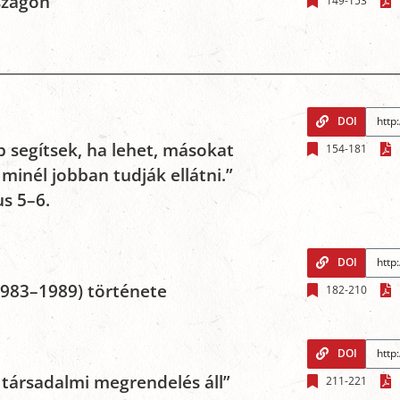
szágon
149-153
DOI
 segítsek, ha lehet, másokat
154-181
minél jobban tudják ellátni.”
us 5–6.
DOI
1983–1989) története
182-210
DOI
társadalmi megrendelés áll”
211-221