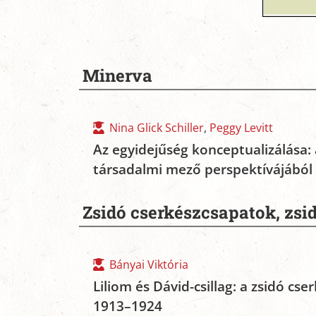
Minerva
Nina Glick Schiller
,
Peggy Levitt
Az egyidejűség konceptualizálása: 
társadalmi mező perspektívájából
Zsidó cserkészcsapatok, zsi
Bányai Viktória
Liliom és Dávid-csillag: a zsidó c
1913–1924