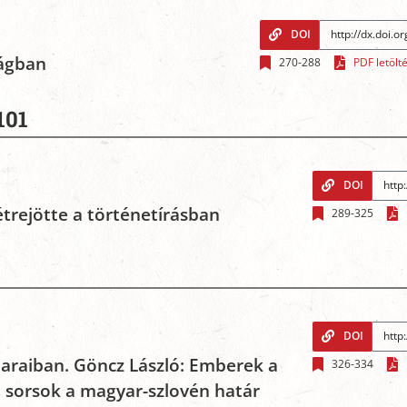
DOI
ságban
270-288
PDF letölt
101
DOI
étrejötte a történetírásban
289-325
DOI
haraiban. Göncz László: Emberek a
326-334
 sorsok a magyar-szlovén határ