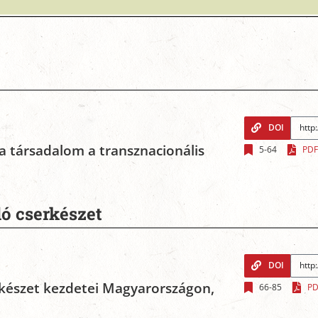
DOI
a társadalom a transznacionális
5-64
PDF
dó cserkészet
DOI
serkészet kezdetei Magyarországon,
66-85
PD