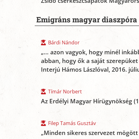
Zsidó cserkészcsapatok Magyaror
Emigráns magyar diaszpóra
Bárdi Nándor
„… azon vagyok, hogy minél inkább
abban, hogy ők a saját szerepüket 
Interjú Hámos Lászlóval, 2016. júli
Tímár Norbert
Az Erdélyi Magyar Hírügynökség (
Filep Tamás Gusztáv
„Minden sikeres szervezet mögött 