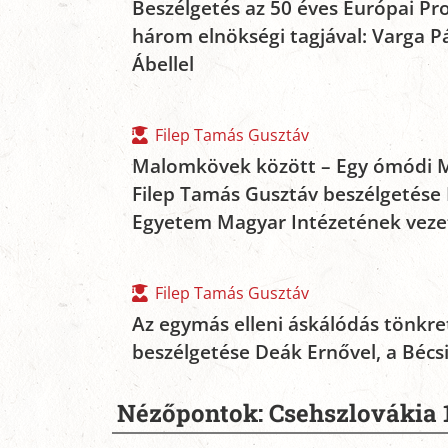
Beszélgetés az 50 éves Európai P
három elnökségi tagjával: Varga Pá
Ábellel
Filep Tamás Gusztáv
Malomkövek között – Egy ómódi M
Filep Tamás Gusztáv beszélgetése K
Egyetem Magyar Intézetének veze
Filep Tamás Gusztáv
Az egymás elleni áskálódás tönkre
beszélgetése Deák Ernővel, a Bécs
Nézőpontok: Csehszlovákia 