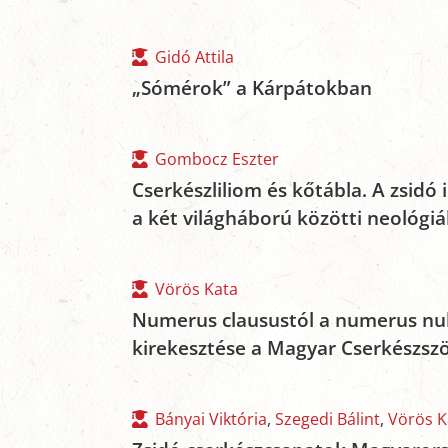
Gidó Attila
„Sómérok” a Kárpátokban
Gombocz Eszter
Cserkészliliom és kőtábla. A zsidó 
a két világháború közötti neológi
Vörös Kata
Numerus clausustól a numerus null
kirekesztése a Magyar Cserkészsz
Bányai Viktória
,
Szegedi Bálint
,
Vörös K