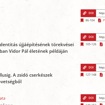
DOI
86-104
P
DOI
identitás újjáépítésének törekvései
105-126
ában Vidor Pál életének példáján
DOI
usig. A zsidó cserkészek
127-148
övetségből
ata
DOI