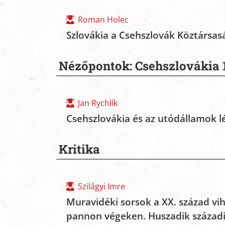
Roman Holec
Szlovákia a Csehszlovák Köztársa
Nézőpontok: Csehszlovákia 
Jan Rychlík
Csehszlovákia és az utódállamok l
Kritika
Szilágyi Imre
Muravidéki sorsok a XX. század vi
pannon végeken. Huszadik századi