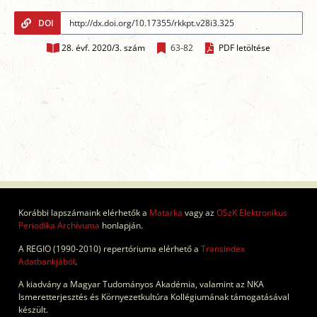
DOI
28. évf. 2020/3. szám
63-82
PDF letöltése
Korábbi lapszámaink elérhetők a
Matarka
vagy az
OSzK Elektronikus
Periodika Archívuma
honlapján.
A REGIO (1990-2010) repertóriuma elérhető a
Transindex
Adatbankjából
.
A kiadvány a Magyar Tudományos Akadémia, valamint az NKA
Ismeretterjesztés és Környezetkultúra Kollégiumának támogatásával
készült.