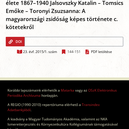
élete 1867–1940 Jalsovszky Katalin – Tomsics
Emőke – Toronyi Zsuzsanna: A
magyarországi zsidóság képes története c.
kötetekről
DOI
23. évf. 2015/1. szám
144-151
PDF letöltése
Korábbi lapszámaink elérhetők a
Matarka
vagy az
OSzK Elektronikus
Periodika Archívuma
honlapján.
A REGIO (1990-2010) repertóriuma elérhető a
Transindex
Adatbankjából
.
A kiadvány a Magyar Tudományos Akadémia, valamint az NKA
Ismeretterjesztés és Környezetkultúra Kollégiumának támogatásával