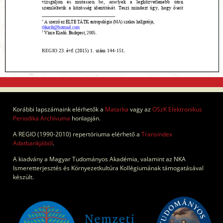
Korábbi lapszámaink elérhetők a
Matarka
vagy az
OSzK Elektronikus
Periodika Archívuma
honlapján.
A REGIO (1990-2010) repertóriuma elérhető a
Transindex
Adatbankjából
.
A kiadvány a Magyar Tudományos Akadémia, valamint az NKA
Ismeretterjesztés és Környezetkultúra Kollégiumának támogatásával
készült.