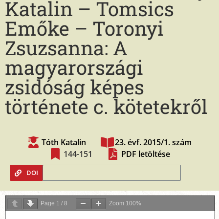
Katalin – Tomsics
Emőke – Toronyi
Zsuzsanna: A
magyarországi
zsidóság képes
története c. kötetekről
Tóth Katalin
23. évf. 2015/1. szám
144-151
PDF letöltése
DOI
Page
1
/
8
Zoom
100%