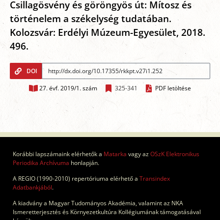
Csillagösvény és göröngyös út: Mítosz és
történelem a székelység tudatában.
Kolozsvár: Erdélyi Múzeum-Egyesület, 2018.
496.
DOI
27. évf. 2019/1. szám
325-341
PDF letöltése
Korábbi lapszámaink elérhetők a
Matarka
vagy az
OSzK Elektronikus
Periodika Archívuma
honlapján.
A REGIO (1990-2010) repertóriuma elérhető a
Transindex
Adatbankjából
.
A kiadvány a Magyar Tudományos Akadémia, valamint az NKA
Ismeretterjesztés és Környezetkultúra Kollégiumának támogatásával