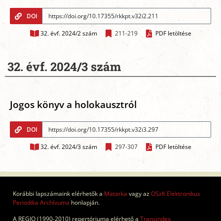
DOI
32. évf. 2024/2 szám
211-219
PDF letöltése
32. évf. 2024/3 szám
Jogos könyv a holokausztról
DOI
32. évf. 2024/3 szám
297-307
PDF letöltése
Korábbi lapszámaink elérhetők a
Matarka
vagy az
OSzK Elektronikus
Periodika Archívuma
honlapján.
A REGIO (1990-2010) repertóriuma elérhető a
Transindex