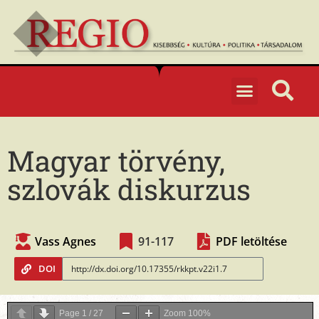
Magyar törvény,
szlovák diskurzus
Vass Agnes
91-117
PDF letöltése
DOI
Page
1
/
27
Zoom
100%