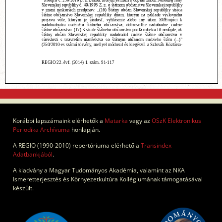
Korábbi lapszámaink elérhetők a
Matarka
vagy az
OSzK Elektronikus
Periodika Archívuma
honlapján.
A REGIO (1990-2010) repertóriuma elérhető a
Transindex
Adatbankjából
.
A kiadvány a Magyar Tudományos Akadémia, valamint az NKA
Ismeretterjesztés és Környezetkultúra Kollégiumának támogatásával
készült.