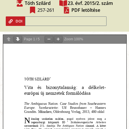
Tóth Szilárd
23. évf. 2015/2. szám
257-261
PDF letöltése
DOI
Page
1
/
5
Zoom
100%