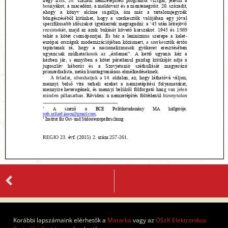
ELŐZŐ
„Tűzvész esetén”. Fogyasztás, biztonság és a tartós fogyasztási cikkek jelentése egy átalakuló társadalomban
Korábbi lapszámaink elérhetők a
Matarka
vagy az
OSzK Elektronikus