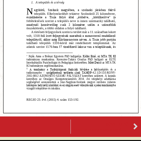
KÖVETKEZŐ
Látlelet az erdélyi magyarság demográfiai helyzetéről