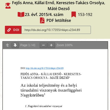
Fejős Anna
,
Kállai Ernő
,
Keresztes-Takács Orsolya
,
Máté Dezső
23. évf. 2015/4. szám
153-192
PDF letöltése
DOI
Page
1
/
41
Zoom
100%