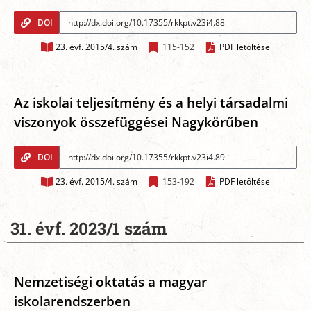
DOI
23. évf. 2015/4. szám
115-152
PDF letöltése
Az iskolai teljesítmény és a helyi társadalmi
viszonyok összefüggései Nagykörűben
DOI
23. évf. 2015/4. szám
153-192
PDF letöltése
31. évf. 2023/1 szám
Nemzetiségi oktatás a magyar
iskolarendszerben