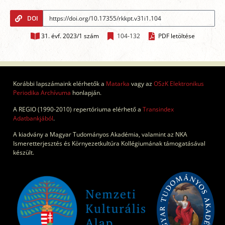
DOI
31. évf. 2023/1 szám
104-132
PDF letöltése
Korábbi lapszámaink elérhetők a
Matarka
vagy az
OSzK Elektronikus
Periodika Archívuma
honlapján.
A REGIO (1990-2010) repertóriuma elérhető a
Transindex
Adatbankjából
.
A kiadvány a Magyar Tudományos Akadémia, valamint az NKA
Ismeretterjesztés és Környezetkultúra Kollégiumának támogatásával
készült.