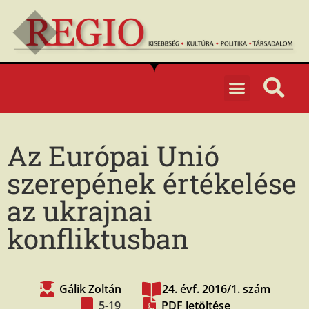
Az Európai Unió
szerepének értékelése
az ukrajnai
konfliktusban
Gálik Zoltán
24. évf. 2016/1. szám
5-19
PDF letöltése