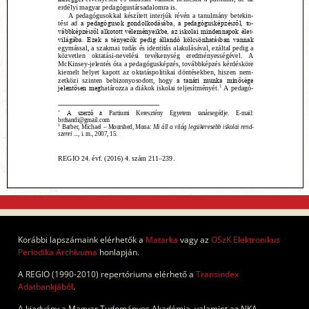
Korábbi lapszámaink elérhetők a
Matarka
vagy az
OSzK Elektronikus
Periodika Archívuma
honlapján.
A REGIO (1990-2010) repertóriuma elérhető a
Transindex
Adatbankjából
.
A kiadvány a Magyar Tudományos Akadémia, valamint az NKA