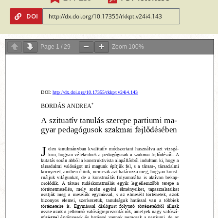
DOI
Page
1
/
29
Zoom
100%