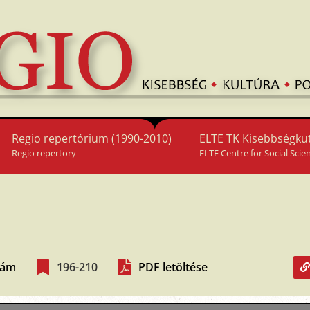
Regio repertórium (1990-2010)
ELTE TK Kisebbségkut
Regio repertory
ELTE Centre for Social Scie
szám
196-210
PDF letöltése