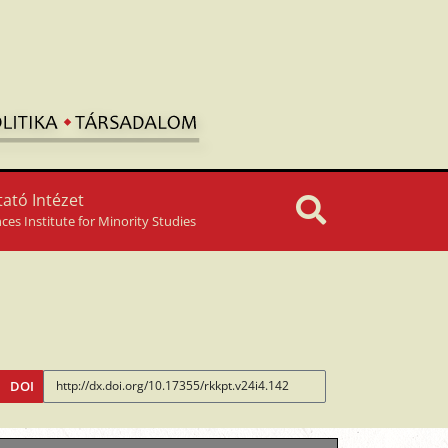
ató Intézet
nces Institute for Minority Studies
DOI