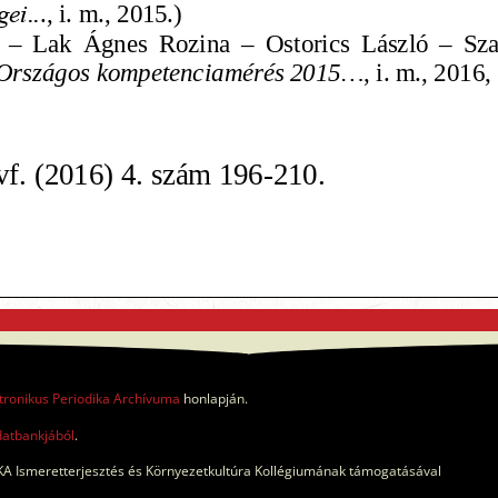
tronikus Periodika Archívuma
honlapján.
datbankjából
.
A Ismeretterjesztés és Környezetkultúra Kollégiumának támogatásával