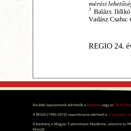
Korábbi lapszámaink elérhetők a
Matarka
vagy az
OSzK Elek
A REGIO (1990-2010) repertóriuma elérhető a
Transindex A
A kiadvány a Magyar Tudományos Akadémia, valamint az NK
készült.