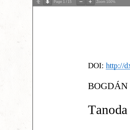
Page
1
/
15
Zoom
100%