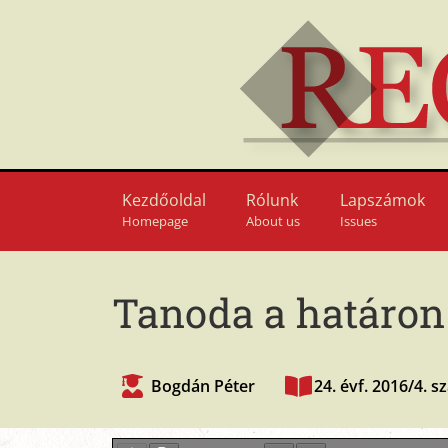
Kezdőoldal
Rólunk
Lapszámok
Homepage
About us
Issues
Tanoda a határon
Bogdán Péter
24. évf. 2016/4. 