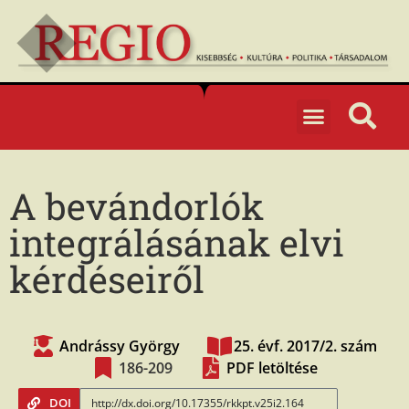
A bevándorlók
integrálásának elvi
kérdéseiről
Andrássy György
25. évf. 2017/2. szám
186-209
PDF letöltése
DOI