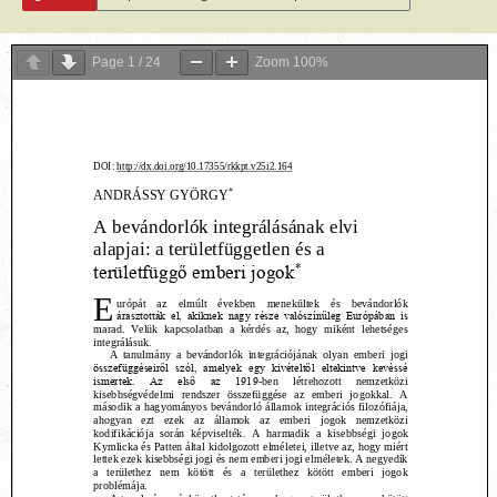
Page
1
/
24
Zoom
100%