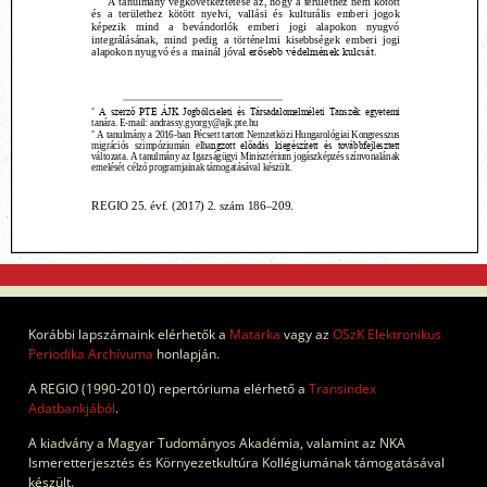
Korábbi lapszámaink elérhetők a
Matarka
vagy az
OSzK Elektronikus
Periodika Archívuma
honlapján.
A REGIO (1990-2010) repertóriuma elérhető a
Transindex
Adatbankjából
.
A kiadvány a Magyar Tudományos Akadémia, valamint az NKA
Ismeretterjesztés és Környezetkultúra Kollégiumának támogatásával
készült.