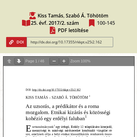
Kiss Tamás
,
Szabó Á. Töhötöm
25. évf. 2017/2. szám
100-145
PDF letöltése
DOI
Page
1
/
46
Zoom
100%