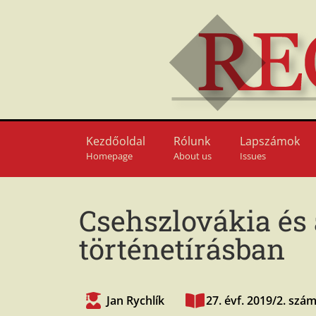
Kezdőoldal
Rólunk
Lapszámok
Homepage
About us
Issues
Csehszlovákia és 
történetírásban
Jan Rychlík
27. évf. 2019/2. szá