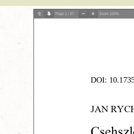
Page
1
/
37
Zoom
100%