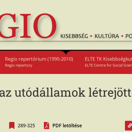
Regio repertórium (1990-2010)
ELTE TK Kisebbségkut
Regio repertory
ELTE Centre for Social Scie
az utódállamok létrejött
m
289-325
PDF letöltése