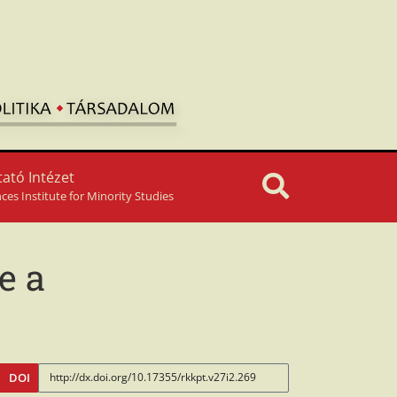
ató Intézet
nces Institute for Minority Studies
e a
DOI