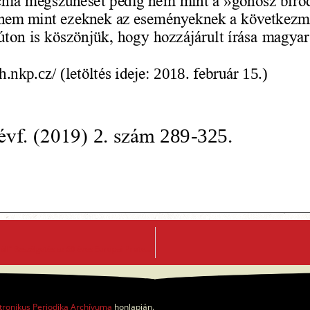
„Minden sikeres szervezet mögött társadalmi megrendelés áll” Beszélgetés az 50 éves Európai Protestáns Magyar Szabadegyetem három elnökségi tagjával: Varga Pállal, Gaál Enikővel és Kőszegi Ábellel
tronikus Periodika Archívuma
honlapján.