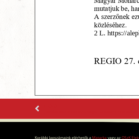
ELŐZŐ
Korábbi lapszámaink elérhetők a
Matarka
vagy az
OSzK Elek