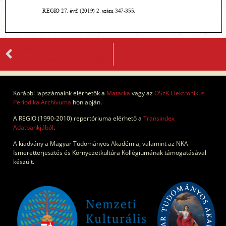
ELŐZŐ
„Minden sikeres szervezet mögött társadalmi megrendelés áll” Beszélgetés az 50 éves Európai Protestáns Magyar Szabadegyetem három elnökségi tagjával: Varga Pállal, Gaál Enikővel és Kőszegi Ábellel
Korábbi lapszámaink elérhetők a
Matarka
vagy az
OSzK Elektronikus
Periodika Archívuma
honlapján.
A REGIO (1990-2010) repertóriuma elérhető a
Transindex
Adatbankjából
.
A kiadvány a Magyar Tudományos Akadémia, valamint az NKA
Ismeretterjesztés és Környezetkultúra Kollégiumának támogatásával
készült.