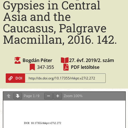
Gypsies in Central
Asia and the
Caucasus, Palgrave
Macmillan, 2016. 142.
Bogdán Péter
27. évf. 2019/2. szám
347-355
PDF letöltése
DOI
Page
1
/
9
Zoom
100%