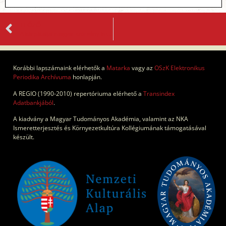
ELŐZŐ
A kárpátaljai magyar szórvány kutatása (Bevezetés)
Korábbi lapszámaink elérhetők a
Matarka
vagy az
OSzK Elektronikus
Periodika Archívuma
honlapján.
A REGIO (1990-2010) repertóriuma elérhető a
Transindex
Adatbankjából
.
A kiadvány a Magyar Tudományos Akadémia, valamint az NKA
Ismeretterjesztés és Környezetkultúra Kollégiumának támogatásával
készült.