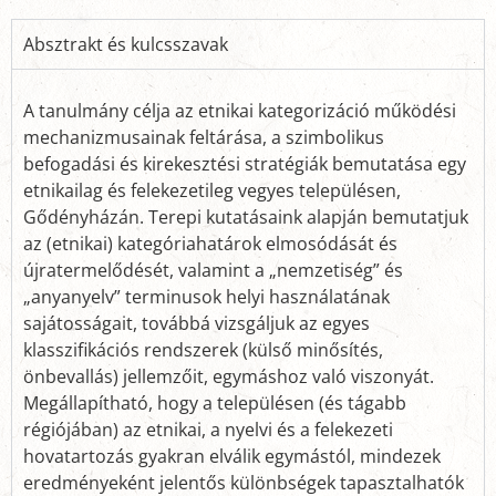
Absztrakt és kulcsszavak
A tanulmány célja az etnikai kategorizáció működési
mechanizmusainak feltárása, a szimbolikus
befogadási és kirekesztési stratégiák bemutatása egy
etnikailag és felekezetileg vegyes településen,
Gődényházán. Terepi kutatásaink alapján bemutatjuk
az (etnikai) kategóriahatárok elmosódását és
újratermelődését, valamint a „nemzetiség” és
„anyanyelv” terminusok helyi használatának
sajátosságait, továbbá vizsgáljuk az egyes
klasszifikációs rendszerek (külső minősítés,
önbevallás) jellemzőit, egymáshoz való viszonyát.
Megállapítható, hogy a településen (és tágabb
régiójában) az etnikai, a nyelvi és a felekezeti
hovatartozás gyakran elválik egymástól, mindezek
eredményeként jelentős különbségek tapasztalhatók