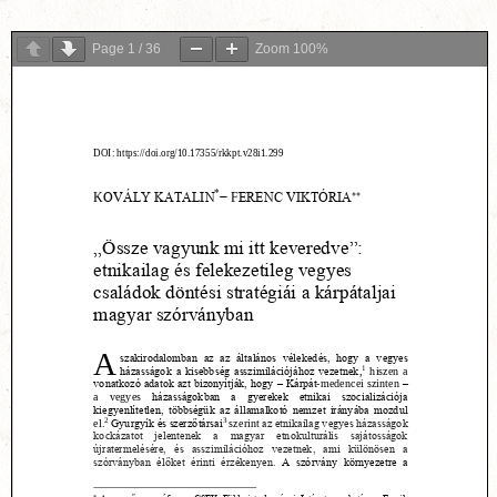
Page
1
/
36
Zoom
100%