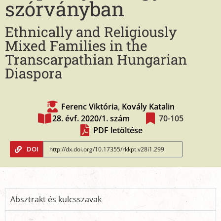
szórványban
Ethnically and Religiously
Mixed Families in the
Transcarpathian Hungarian
Diaspora
Ferenc Viktória
,
Kovály Katalin
28. évf. 2020/1. szám
70-105
PDF letöltése
DOI
Absztrakt és kulcsszavak