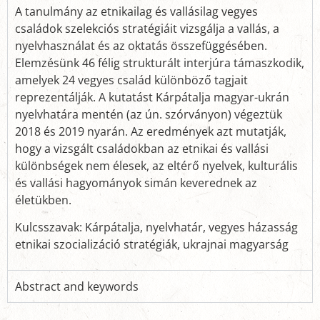
A tanulmány az etnikailag és vallásilag vegyes
családok szelekciós stratégiáit vizsgálja a vallás, a
nyelvhasználat és az oktatás összefüggésében.
Elemzésünk 46 félig strukturált interjúra támaszkodik,
amelyek 24 vegyes család különböző tagjait
reprezentálják. A kutatást Kárpátalja magyar-ukrán
nyelvhatára mentén (az ún. szórványon) végeztük
2018 és 2019 nyarán. Az eredmények azt mutatják,
hogy a vizsgált családokban az etnikai és vallási
különbségek nem élesek, az eltérő nyelvek, kulturális
és vallási hagyományok simán keverednek az
életükben.
Kulcsszavak: Kárpátalja, nyelvhatár, vegyes házasság
etnikai szocializáció stratégiák, ukrajnai magyarság
Abstract and keywords