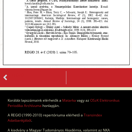
ELŐZŐ
A kárpátaljai magyar szórvány kutatása (Bevezetés)
Korábbi lapszámaink elérhetők a
Matarka
vagy az
OSzK Elektronikus
Periodika Archívuma
honlapján.
A REGIO (1990-2010) repertóriuma elérhető a
Transindex
Adatbankjából
.
A kiadvány a Magyar Tudományos Akadémia, valamint az NKA