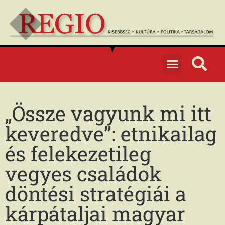
„Össze vagyunk mi itt
keveredve”: etnikailag
és felekezetileg
vegyes családok
döntési stratégiái a
kárpátaljai magyar