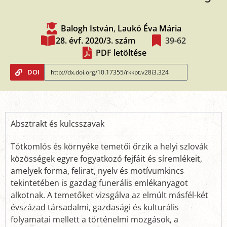
Balogh István
,
Laukó Éva Mária
28. évf. 2020/3. szám
39-62
PDF letöltése
DOI
Absztrakt és kulcsszavak
Tótkomlós és környéke temetői őrzik a helyi szlovák
közösségek egyre fogyatkozó fejfáit és síremlékeit,
amelyek forma, felirat, nyelv és motívumkincs
tekintetében is gazdag funerális emlékanyagot
alkotnak. A temetőket vizsgálva az elmúlt másfél-két
évszázad társadalmi, gazdasági és kulturális
folyamatai mellett a történelmi mozgások, a