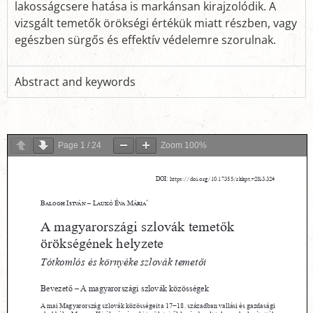
lakosságcsere hatása is markánsan kirajzolódik. A
vizsgált temetők örökségi értékük miatt részben, vagy
egészben sürgős és effektív védelemre szorulnak.
Abstract and keywords
Page
1
/
24
Zoom
100%