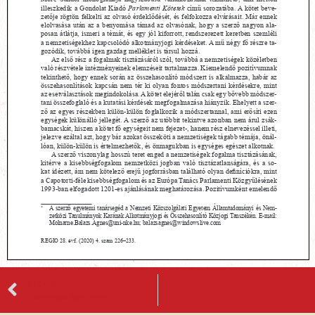
ELŐZŐ
Romológia újratöltve