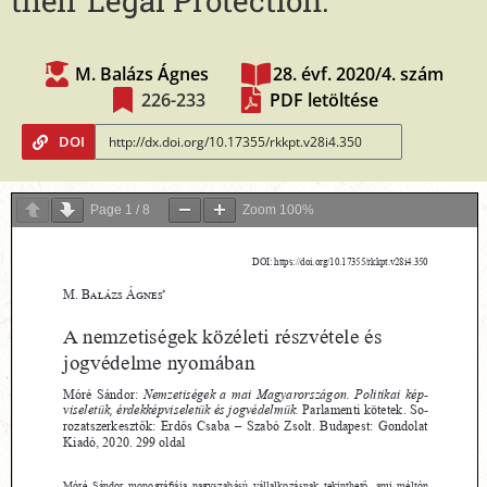
their Legal Protection.
M. Balázs Ágnes
28. évf. 2020/4. szám
226-233
PDF letöltése
DOI
Page
1
/
8
Zoom
100%