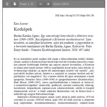
Page
1
/
8
Zoom
100%