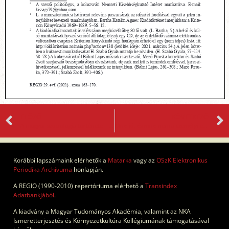
ELŐZŐ
KÖVETKEZŐ
A magyar szociológia története – külföldieknek, az adatok nyelvén
Mire jó, és mire nem a személyi elvű kisebbségi autonómia?
Korábbi lapszámaink elérhetők a
Matarka
vagy az
OSzK Elektronikus
Periodika Archívuma
honlapján.
A REGIO (1990-2010) repertóriuma elérhető a
Transindex
Adatbankjából
.
A kiadvány a Magyar Tudományos Akadémia, valamint az NKA
Ismeretterjesztés és Környezetkultúra Kollégiumának támogatásával