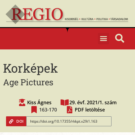
Korképek
Age Pictures
Kiss Ágnes
29. évf. 2021/1. szám
163-170
PDF letöltése
DOI