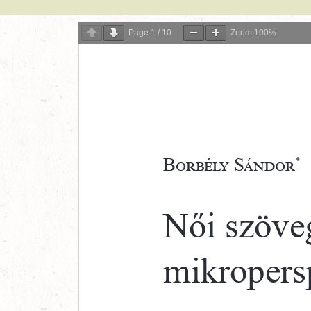
Page
1
/
10
Zoom
100%