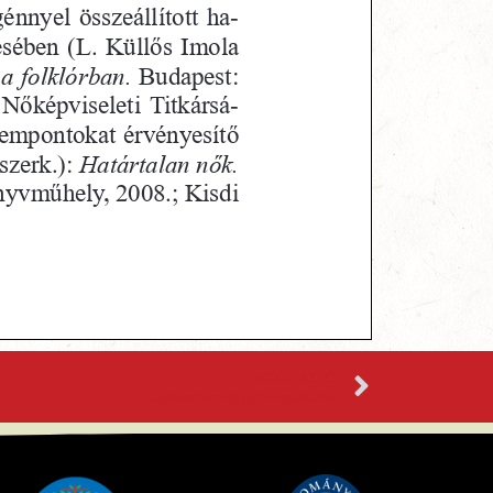
KÖVETKEZŐ
Szolidaritás: elmélet és gyakorlat