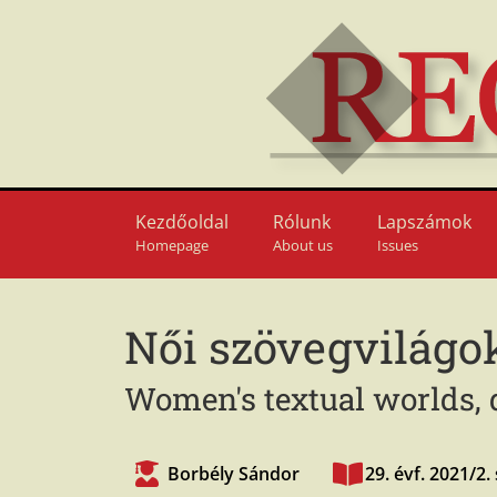
Kezdőoldal
Rólunk
Lapszámok
Homepage
About us
Issues
Női szövegvilágok
Women's textual worlds, 
Borbély Sándor
29. évf. 2021/2