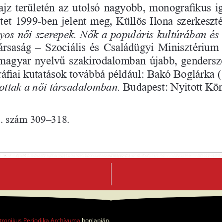
tronikus Periodika Archívuma
honlapján.