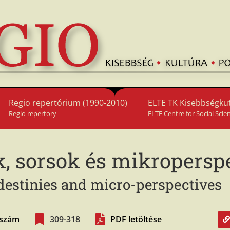
Regio repertórium (1990-2010)
ELTE TK Kisebbségkut
Regio repertory
ELTE Centre for Social Scie
, sorsok és mikro­persp
destinies and micro-perspectives
. szám
309-318
PDF letöltése