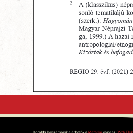
Korábbi lapszámaink elérhetők a
Matarka
vagy az
OSzK Elek