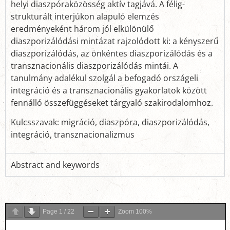
helyi diaszpóraközösség aktív tagjává. A félig-
strukturált interjúkon alapuló elemzés
eredményeként három jól elkülönülő
diaszporizálódási mintázat rajzolódott ki: a kényszerű
diaszporizálódás, az önkéntes diaszporizálódás és a
transznacionális diaszporizálódás mintái. A
tanulmány adalékul szolgál a befogadó országeli
integráció és a transznacionális gyakorlatok között
fennálló összefüggéseket tárgyaló szakirodalomhoz.
Kulcsszavak: migráció, diaszpóra, diaszporizálódás,
integráció, transznacionalizmus
Abstract and keywords
Page
1
/
22
Zoom
100%