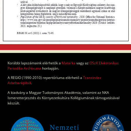
Korábbi lapszámaink elérhetők a
Matarka
vagy az
OSzK Elektronikus
Periodika Archívuma
honlapján.
A REGIO (1990-2010) repertóriuma elérhető a
Transindex
Adatbankjából
.
A kiadvány a Magyar Tudományos Akadémia, valamint az NKA
Ismeretterjesztés és Környezetkultúra Kollégiumának támogatásával
készült.