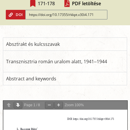
171-178
PDF letöltése
DOI
Absztrakt és kulcsszavak
Transznisztria román uralom alatt, 1941‒1944
Abstract and keywords
Page
1
/
8
Zoom
100%