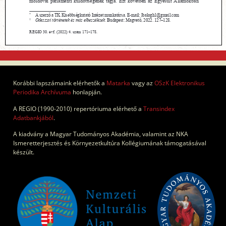
Korábbi lapszámaink elérhetők a
Matarka
vagy az
OSzK Elektronikus
Periodika Archívuma
honlapján.
A REGIO (1990-2010) repertóriuma elérhető a
Transindex
Adatbankjából
.
A kiadvány a Magyar Tudományos Akadémia, valamint az NKA
Ismeretterjesztés és Környezetkultúra Kollégiumának támogatásával
készült.