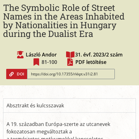
The Symbolic Role of Street
Names in the Areas Inhabited
by Nationalities in Hungary
during the Dualist Era
László Andor
31. évf. 2023/2 szám
81-100
PDF letöltése
DOI
Absztrakt és kulcsszavak
A 19. században Európa-szerte az utcanevek
fokozatosan megváltoztak a
a természetes motívumokkal kapcsolatos