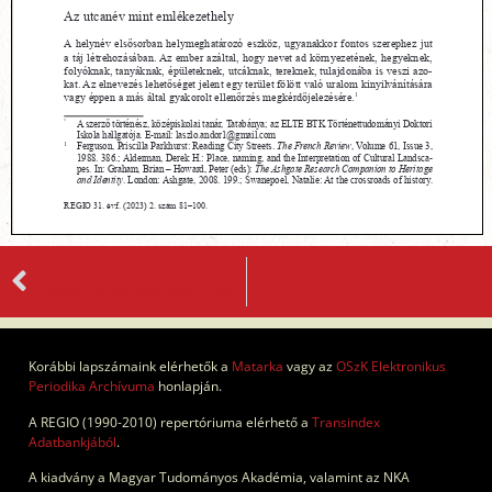
ELŐZŐ
Magyar sorsok Rézországban: bányászéletek a tengerentúlon
Korábbi lapszámaink elérhetők a
Matarka
vagy az
OSzK Elektronikus
Periodika Archívuma
honlapján.
A REGIO (1990-2010) repertóriuma elérhető a
Transindex
Adatbankjából
.
A kiadvány a Magyar Tudományos Akadémia, valamint az NKA