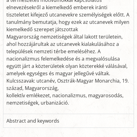
elnevezésekről a kiemelkedő emberek iránti
tiszteletet kifejező utcanevekre személyiségek előtt. A
tanulmány bemutatja, hogy ezek az utcanevek milyen
kiemelkedő szerepet játszottak
Magyarország nemzetiségek által lakott területein,
ahol hozzájárultak az utcanevek kialakulásához a
települések nemzeti térbe emeléséhez. A
nacionalizmus felemelkedése és a megvalósulása
együtt járt a közterületek olyan közterekké válásával,
amelyek egységes és magyar jellegűvé váltak.
Kulcsszavak: utcanév, Osztrák-Magyar Monarchia, 19.
század, Magyarország,
kollektív emlékezet, nacionalizmus, magyarosodás,
nemzetiségek, urbanizáció.
Abstract and keywords