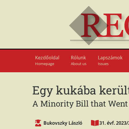
Kezdőoldal
Rólunk
Lapszámok
Homepage
About us
Issues
Egy kukába került
A Minority Bill that Went
Bukovszky László
31. évf. 2023