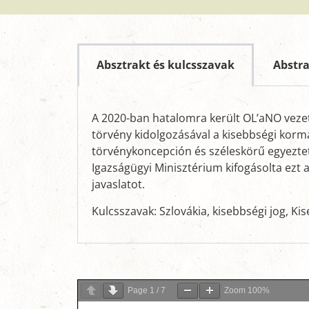
Absztrakt és kulcsszavak
Abstr
A 2020-ban hatalomra került OL’aNO vezett
törvény kidolgozásával a kisebbségi kormá
törvénykoncepción és széleskörű egyeztet
Igazságügyi Minisztérium kifogásolta ezt 
javaslatot.
Kulcsszavak: Szlovákia, kisebbségi jog, K
Page
1
/
7
Zoom
100%