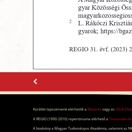
ELŐZŐ
Magyar sorsok Rézországban: bányászéletek a tengerentú
Korábbi lapszámaink elérhetők a
Matarka
vagy az
OSzK Elek
A REGIO (1990-2010) repertóriuma elérhető a
Transindex A
A kiadvány a Magyar Tudományos Akadémia, valamint az NK