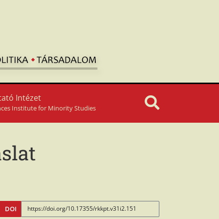
ató Intézet
nces Institute for Minority Studies
slat
DOI