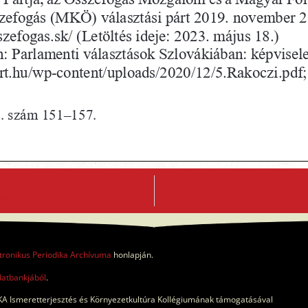
lon
tronikus Periodika Archívuma
honlapján.
datbankjából
.
A Ismeretterjesztés és Környezetkultúra Kollégiumának támogatásával