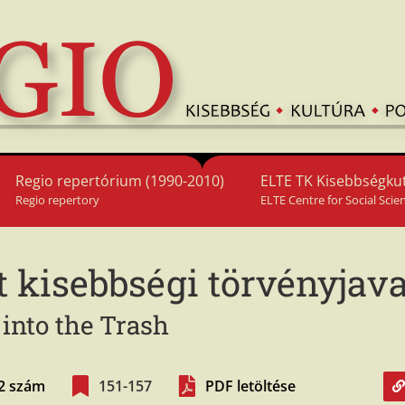
Regio repertórium (1990-2010)
ELTE TK Kisebbségkut
Regio repertory
ELTE Centre for Social Scie
 kisebbségi törvényjava
 into the Trash
/2 szám
151-157
PDF letöltése