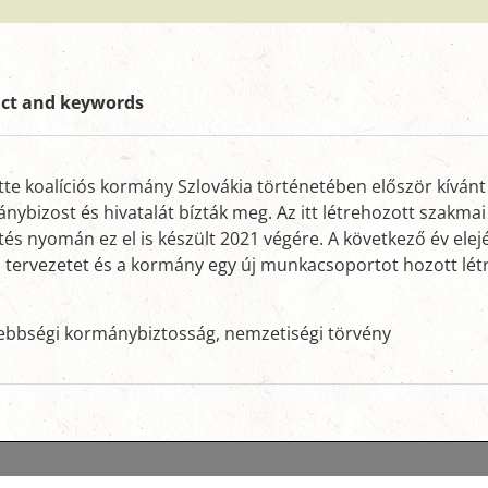
act and keywords
e koalíciós kormány Szlovákia történetében először kívánt 
nybizost és hivatalát bízták meg. Az itt létrehozott szakm
és nyomán ez el is készült 2021 végére. A következő év ele
a tervezetet és a kormány egy új munkacsoportot hozott létre
isebbségi kormánybiztosság, nemzetiségi törvény