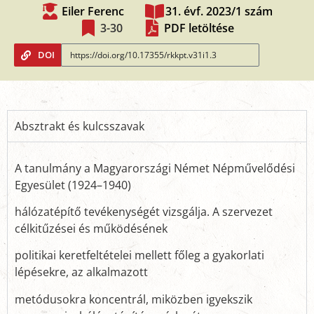
Eiler Ferenc
31. évf. 2023/1 szám
3-30
PDF letöltése
DOI
Absztrakt és kulcsszavak
A tanulmány a Magyarországi Német Népművelődési
Egyesület (1924–1940)
hálózatépítő tevékenységét vizsgálja. A szervezet
célkitűzései és működésének
politikai keretfeltételei mellett főleg a gyakorlati
lépésekre, az alkalmazott
metódusokra koncentrál, miközben igyekszik