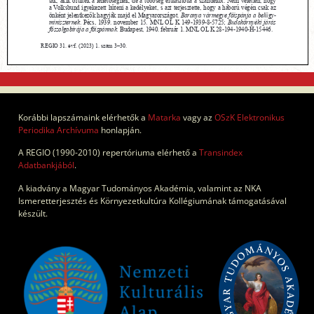
Korábbi lapszámaink elérhetők a
Matarka
vagy az
OSzK Elektronikus
Periodika Archívuma
honlapján.
A REGIO (1990-2010) repertóriuma elérhető a
Transindex
Adatbankjából
.
A kiadvány a Magyar Tudományos Akadémia, valamint az NKA
Ismeretterjesztés és Környezetkultúra Kollégiumának támogatásával
készült.