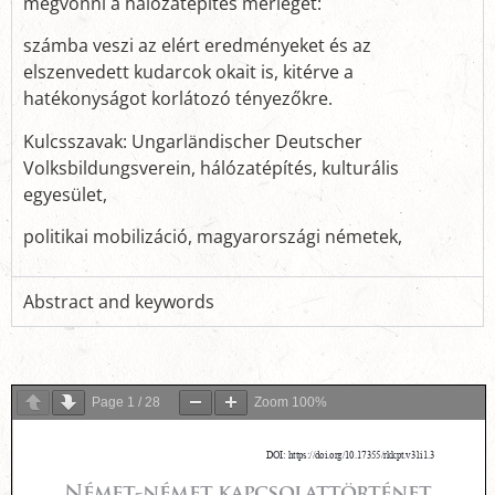
megvonni a hálózatépítés mérlegét:
számba veszi az elért eredményeket és az
elszenvedett kudarcok okait is, kitérve a
hatékonyságot korlátozó tényezőkre.
Kulcsszavak: Ungarländischer Deutscher
Volksbildungsverein, hálózatépítés, kulturális
egyesület,
politikai mobilizáció, magyarországi németek,
Abstract and keywords
Page
1
/
28
Zoom
100%