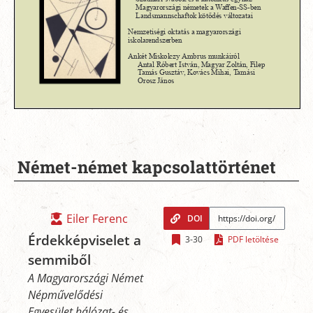
Német-német kapcsolattörténet
Eiler Ferenc
DOI
Érdekképviselet a
3-30
PDF letöltése
semmiből
A Magyarországi Német
Népművelődési
Egyesület hálózat- és