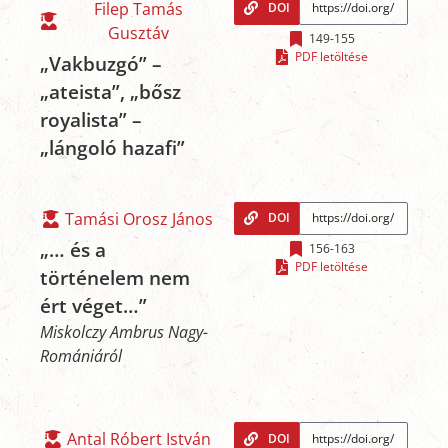
Filep Tamás
DOI
Gusztáv
149-155
PDF letöltése
„Vakbuzgó” –
„ateista”, „bősz
royalista” –
„lángoló hazafi”
Tamási Orosz János
DOI
„… és a
156-163
PDF letöltése
történelem nem
ért véget…”
Miskolczy Ambrus Nagy-
Romániáról
Antal Róbert István
DOI