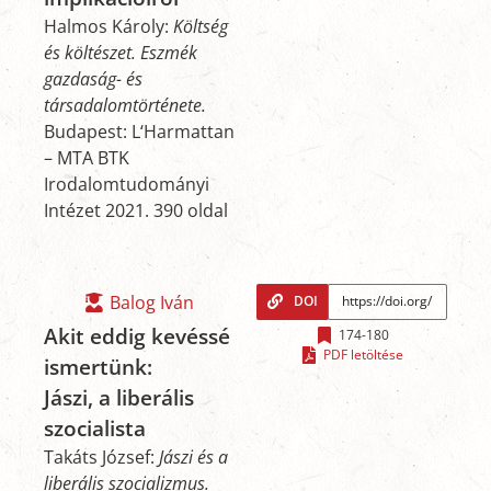
Halmos Károly:
Költség
és költészet. Eszmék
gazdaság- és
társadalomtörténete.
Budapest: L‘Harmattan
– MTA BTK
Irodalomtudományi
Intézet 2021. 390 oldal
Balog Iván
DOI
Akit eddig kevéssé
174-180
PDF letöltése
ismertünk:
Jászi, a liberális
szocialista
Takáts József:
Jászi és a
liberális szocializmus.