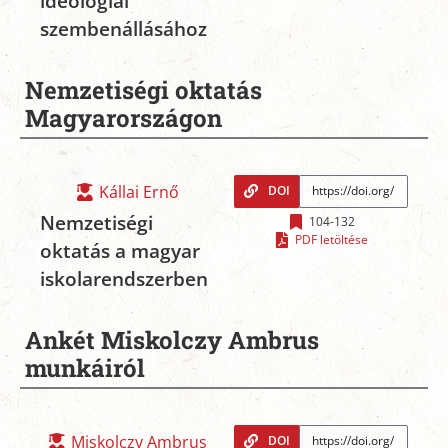
ideológiai
szembenállásához
Nemzetiségi oktatás
Magyarországon
Kállai Ernő
DOI
Nemzetiségi
104-132
PDF letöltése
oktatás a magyar
iskolarendszerben
Ankét Miskolczy Ambrus
munkáiról
Miskolczy Ambrus
DOI