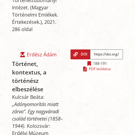
Történettudományi
Intézet. (Magyar
Történelmi Emlékek.
Értekezések.), 2021.
286 oldal
Erdész Ádám
DOI
Történet,
188-191
PDF letöltése
kontextus, a
történész
elbeszélése
Kulcsár Beáta:
„Adónyomorítás miatt
zárva”. Egy nagyváradi
család történetei (1858–
1944).
Kolozsvár:
Erdélyi Múzeum