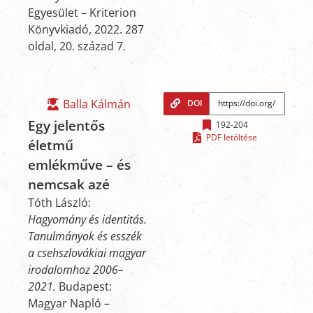
Egyesület – Kriterion
Könyvkiadó, 2022. 287
oldal, 20. század 7.
Balla Kálmán
DOI
Egy jelentős
192-204
PDF letöltése
életmű
emlékműve – és
nemcsak azé
Tóth László:
Hagyomány és identitás.
Tanulmányok és esszék
a csehszlovákiai magyar
irodalomhoz 2006–
2021.
Budapest:
Magyar Napló –