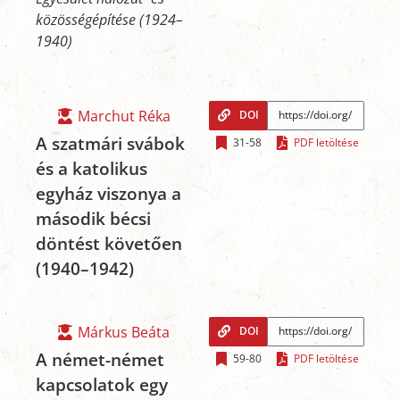
közösségépítése (1924–
1940)
Marchut Réka
DOI
A szatmári svábok
31-58
PDF letöltése
és a katolikus
egyház viszonya a
második bécsi
döntést követően
(1940–1942)
Márkus Beáta
DOI
A német-német
59-80
PDF letöltése
kapcsolatok egy