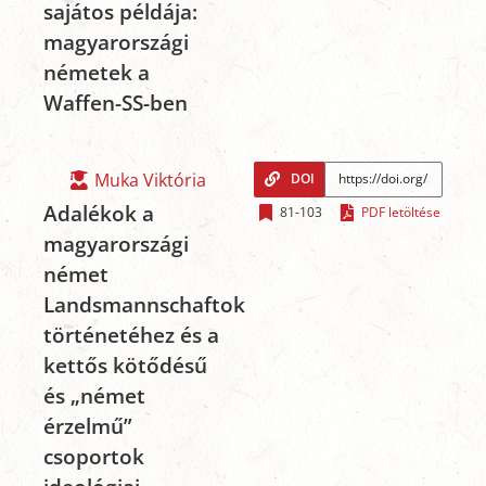
sajátos példája:
magyarországi
németek a
Waffen-SS-ben
Muka Viktória
DOI
Adalékok a
81-103
PDF letöltése
magyarországi
német
Landsmannschaftok
történetéhez és a
kettős kötődésű
és „német
érzelmű”
csoportok