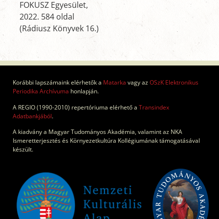
FOKUSZ Egyesület,
2022. 584 oldal
(Rádiusz Könyvek 16.)
Korábbi lapszámaink elérhetők a
Matarka
vagy az
OSzK Elektronikus
Periodika Archívuma
honlapján.
A REGIO (1990-2010) repertóriuma elérhető a
Transindex
Adatbankjából
.
A kiadvány a Magyar Tudományos Akadémia, valamint az NKA
Ismeretterjesztés és Környezetkultúra Kollégiumának támogatásával
készült.