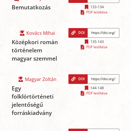
Bemutatkozás
133-134
PDF letöltése
Kovács Mihai
DOI
Középkori román
135-143
PDF letöltése
történelem
magyar szemmel
Magyar Zoltán
DOI
Egy
144-148
PDF letöltése
folklórtörténeti
jelentőségű
forráskiadvány