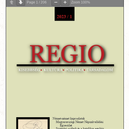
Page
1
/
206
Zoom
100%