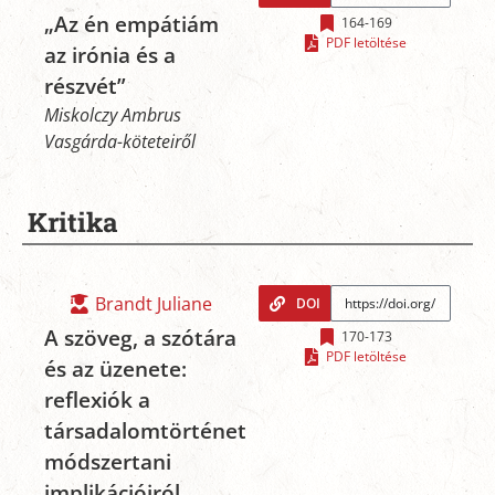
„Az én empátiám
164-169
PDF letöltése
az irónia és a
részvét”
Miskolczy Ambrus
Vasgárda-köteteiről
Kritika
Brandt Juliane
DOI
A szöveg, a szótára
170-173
PDF letöltése
és az üzenete:
reflexiók a
társadalomtörténet
módszertani
implikációiról