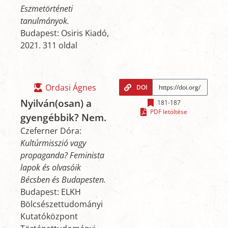
Eszmetörténeti
tanulmányok.
Budapest: Osiris Kiadó,
2021. 311 oldal
Ordasi Ágnes
DOI
Nyilván(osan) a
181-187
PDF letöltése
gyengébbik? Nem.
Czeferner Dóra:
Kultúrmisszió vagy
propaganda? Feminista
lapok és olvasóik
Bécsben és Budapesten.
Budapest: ELKH
Bölcsészettudományi
Kutatóközpont