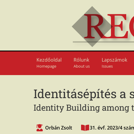
Kezdőoldal
Rólunk
Lapszámok
Homepage
About us
Issues
Identitásépítés a
Identity Building among 
Orbán Zsolt
31. évf. 2023/4 szá