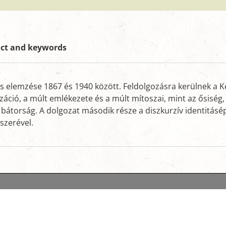
act and keywords
és elemzése 1867 és 1940 között. Feldolgozásra kerülnek a K
záció, a múlt emlékezete és a múlt mítoszai, mint az ősiség
bátorság. A dolgozat második része a diszkurzív identitásépí
szerével.