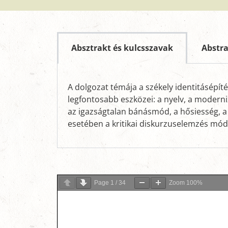
Absztrakt és kulcsszavak
Abstr
A dolgozat témája a székely identitásépít
legfontosabb eszközei: a nyelv, a moderni
az igazságtalan bánásmód, a hősiesség, a 
esetében a kritikai diskurzuselemzés mód
Page
1
/
34
Zoom
100%