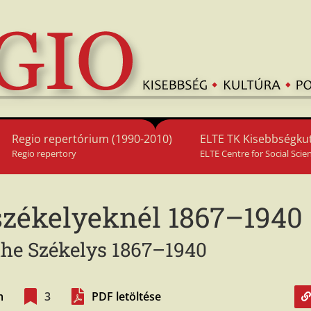
Regio repertórium (1990-2010)
ELTE TK Kisebbségkut
Regio repertory
ELTE Centre for Social Scie
 székelyeknél 1867–1940
the Székelys 1867–1940
m
3
PDF letöltése