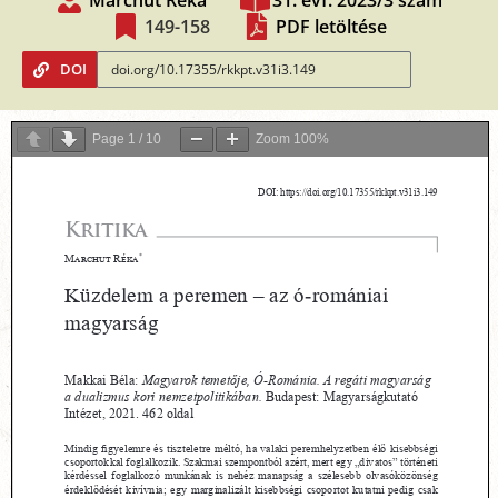
Marchut Réka
31. évf. 2023/3 szám
149-158
PDF letöltése
DOI
Page
1
/
10
Zoom
100%