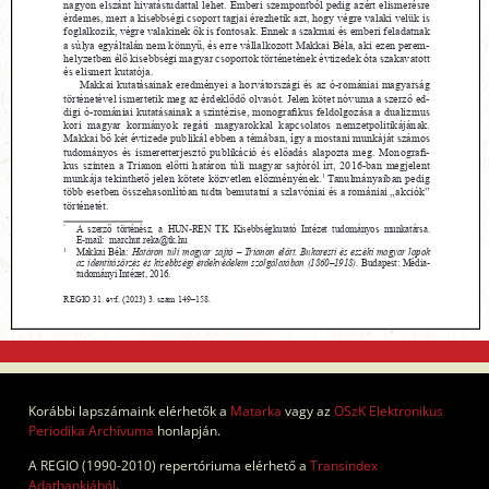
Korábbi lapszámaink elérhetők a
Matarka
vagy az
OSzK Elektronikus
Periodika Archívuma
honlapján.
A REGIO (1990-2010) repertóriuma elérhető a
Transindex
Adatbankjából
.