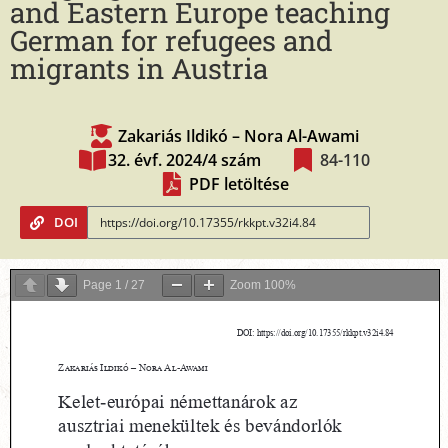
and Eastern Europe teaching
German for refugees and
migrants in Austria
Zakariás Ildikó – Nora Al-Awami
32. évf. 2024/4 szám
84-110
PDF letöltése
DOI
Page
1
/
27
Zoom
100%