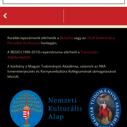
ELŐZŐ
Kiemelés és integrálás: a kisebbségek parlamenti képviseletének módozatai
Korábbi lapszámaink elérhetők a
Matarka
vagy az
OSzK Elektronikus
Periodika Archívuma
honlapján.
A REGIO (1990-2010) repertóriuma elérhető a
Transindex
Adatbankjából
.
A kiadvány a Magyar Tudományos Akadémia, valamint az NKA
Ismeretterjesztés és Környezetkultúra Kollégiumának támogatásával
készült.