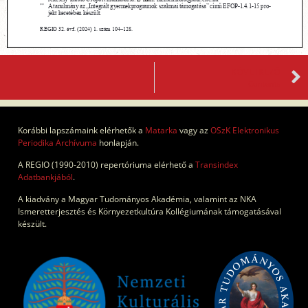
KÖVETKEZŐ
Contents
Korábbi lapszámaink elérhetők a
Matarka
vagy az
OSzK Elektronikus
Periodika Archívuma
honlapján.
A REGIO (1990-2010) repertóriuma elérhető a
Transindex
Adatbankjából
.
A kiadvány a Magyar Tudományos Akadémia, valamint az NKA
Ismeretterjesztés és Környezetkultúra Kollégiumának támogatásával
készült.