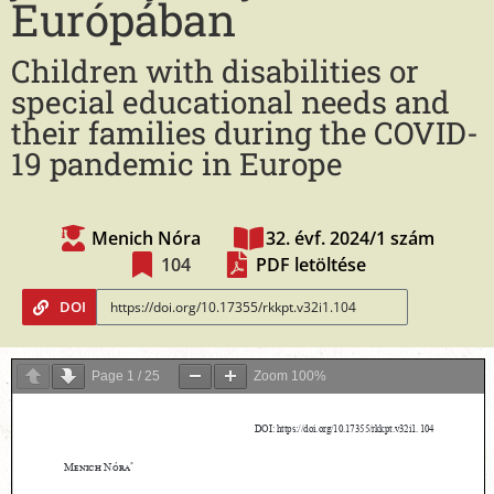
Európában
Children with disabilities or
special educational needs and
their families during the COVID-
19 pandemic in Europe
Menich Nóra
32. évf. 2024/1 szám
104
PDF letöltése
DOI
Page
1
/
25
Zoom
100%