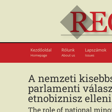
Kezdőoldal
Rólunk
Lapszámok
Homepage
About us
Issues
A nemzeti kisebbs
parlamenti válasz
etnobiznisz ellen
The role of national mino