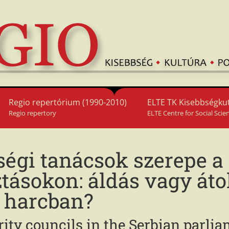
Regio repertórium (1990-2010)
ELTE TK Kisebbségkut
Regio repertory
ELTE Centre for Social Scie
égi tanácsok szerepe a 
tásokon: áldás vagy áto
i harcban?
rity councils in the Serbian parlia