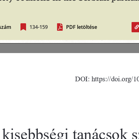
 szám
134-159
PDF letöltése