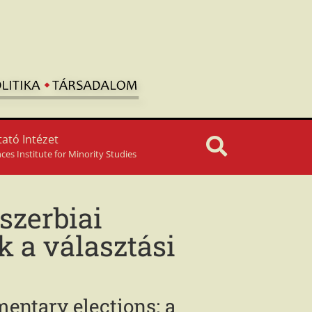
ató Intézet
nces Institute for Minority Studies
szerbiai
k a választási
mentary elections: a