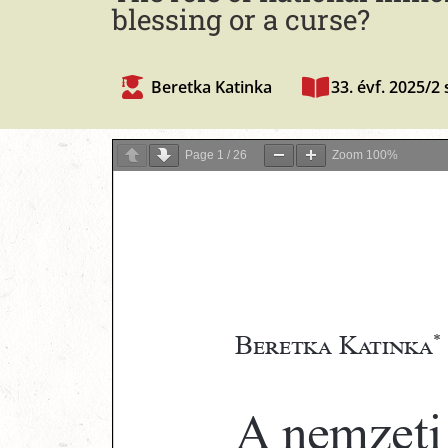
blessing or a curse?
Beretka Katinka
33. évf. 2025/2
Page
1
/
26
Zoom
100%