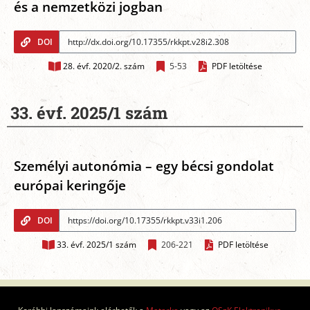
és a nemzetközi jogban
DOI
28. évf. 2020/2. szám
5-53
PDF letöltése
33. évf. 2025/1 szám
Személyi autonómia – egy bécsi gondolat
európai keringője
DOI
33. évf. 2025/1 szám
206-221
PDF letöltése