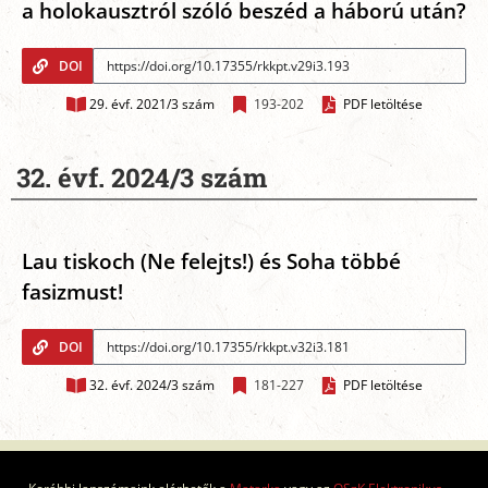
a holokausztról szóló beszéd a háború után?
DOI
29. évf. 2021/3 szám
193-202
PDF letöltése
32. évf. 2024/3 szám
Lau tiskoch (Ne felejts!) és Soha többé
fasizmust!
DOI
32. évf. 2024/3 szám
181-227
PDF letöltése