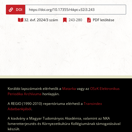
DOI
32. évf. 2024/3 szám
243-280
PDF letöltése
Korábbi lapszámaink elérhetők a
Matarka
vagy az
OSzK Elektronikus
Periodika Archívuma
honlapján.
A REGIO (1990-2010) repertóriuma elérhető a
Transindex
Adatbankjából
.
A kiadvány a Magyar Tudományos Akadémia, valamint az NKA
Ismeretterjesztés és Környezetkultúra Kollégiumának támogatásával
készült.