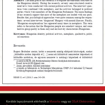
Korábbi lapszámaink elérhetők a
Matarka
vagy az
OSzK Elektronikus