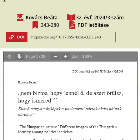
Kovács Beáta
32. évf. 2024/3 szám
243-280
PDF letöltése
DOI
Page
1
/
38
Zoom
100%