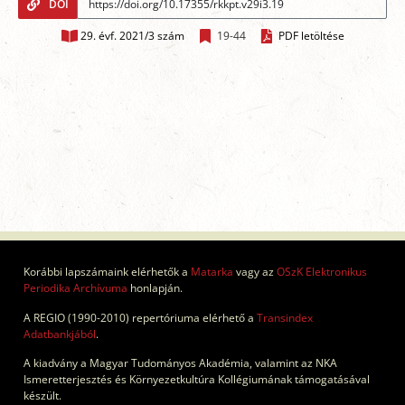
DOI
29. évf. 2021/3 szám
19-44
PDF letöltése
Korábbi lapszámaink elérhetők a
Matarka
vagy az
OSzK Elektronikus
Periodika Archívuma
honlapján.
A REGIO (1990-2010) repertóriuma elérhető a
Transindex
Adatbankjából
.
A kiadvány a Magyar Tudományos Akadémia, valamint az NKA
Ismeretterjesztés és Környezetkultúra Kollégiumának támogatásával
készült.