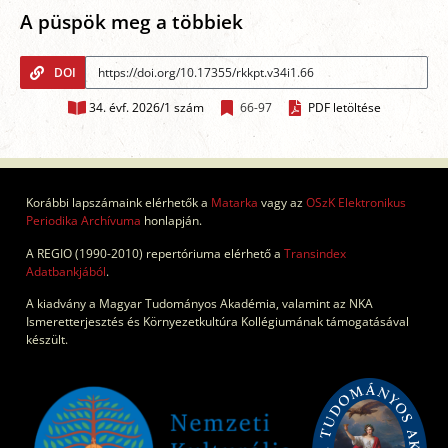
A püspök meg a többiek
DOI
34. évf. 2026/1 szám
66-97
PDF letöltése
Korábbi lapszámaink elérhetők a
Matarka
vagy az
OSzK Elektronikus
Periodika Archívuma
honlapján.
A REGIO (1990-2010) repertóriuma elérhető a
Transindex
Adatbankjából
.
A kiadvány a Magyar Tudományos Akadémia, valamint az NKA
Ismeretterjesztés és Környezetkultúra Kollégiumának támogatásával
készült.