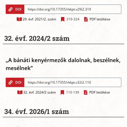
DOI
29. évf. 2021/2. szám
319-324
PDF letöltése
32. évf. 2024/2 szám
„A bánáti kenyérmezők dalolnak, beszélnek,
mesélnek”
DOI
32. évf. 2024/2 szám
110-139
PDF letöltése
34. évf. 2026/1 szám