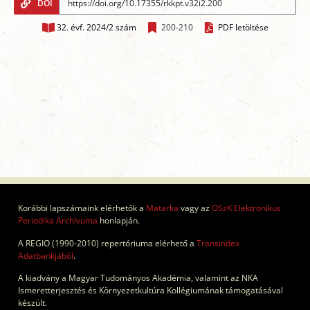
DOI
32. évf. 2024/2 szám
200-210
PDF letöltése
Korábbi lapszámaink elérhetők a
Matarka
vagy az
OSzK Elektronikus
Periodika Archívuma
honlapján.
A REGIO (1990-2010) repertóriuma elérhető a
Transindex
Adatbankjából
.
A kiadvány a Magyar Tudományos Akadémia, valamint az NKA
Ismeretterjesztés és Környezetkultúra Kollégiumának támogatásával
készült.