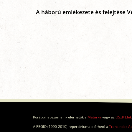
A háború emlékezete és felejtése V
Korábbi lapszámaink elérhetők a
Matarka
vagy az
OSzK Elek
A REGIO (1990-2010) repertóriuma elérhető a
Transindex A