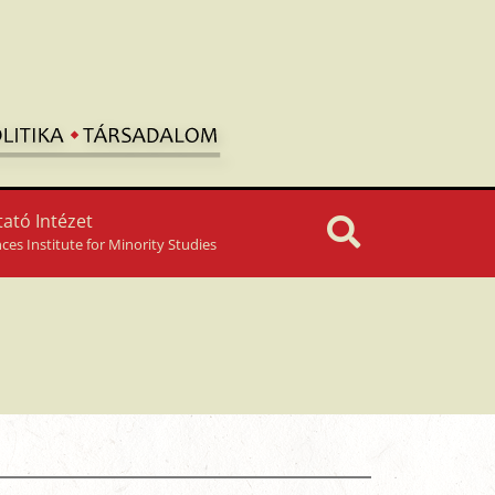
ató Intézet
nces Institute for Minority Studies