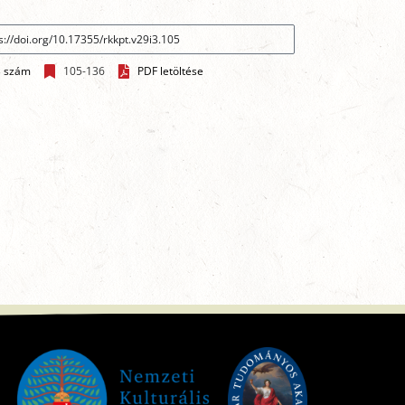
3 szám
105-136
PDF letöltése