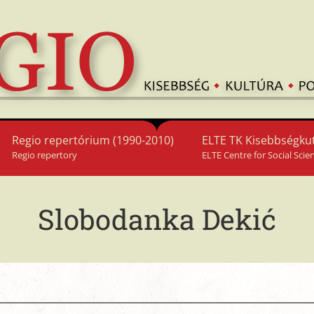
Regio repertórium (1990-2010)
ELTE TK Kisebbségkut
Regio repertory
ELTE Centre for Social Scie
Slobodanka Dekić