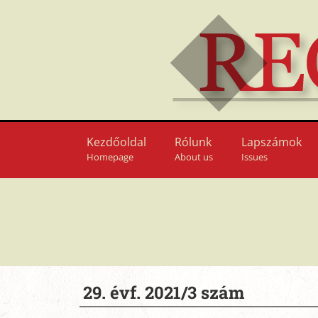
Kezdőoldal
Rólunk
Lapszámok
Homepage
About us
Issues
29. évf. 2021/3 szám