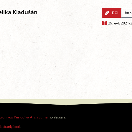
elika Kladušán
DOI
29. évf. 2021/
tronikus Periodika Archívuma
honlapján.
datbankjából
.