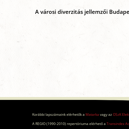
A városi diverzitás jellemzői Budap
Korábbi lapszámaink elérhetők a
Matarka
vagy az
OSzK Elek
A REGIO (1990-2010) repertóriuma elérhető a
Transindex A