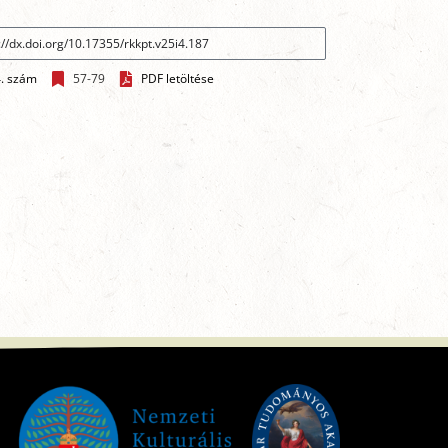
4. szám
57-79
PDF letöltése