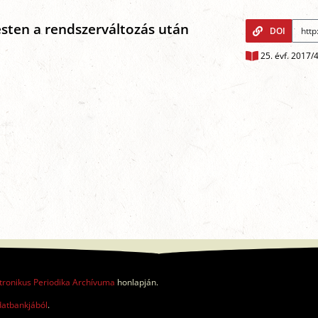
esten a rendszerváltozás után
DOI
25. évf. 2017/
tronikus Periodika Archívuma
honlapján.
datbankjából
.