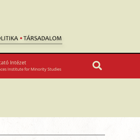
ató Intézet
nces Institute for Minority Studies