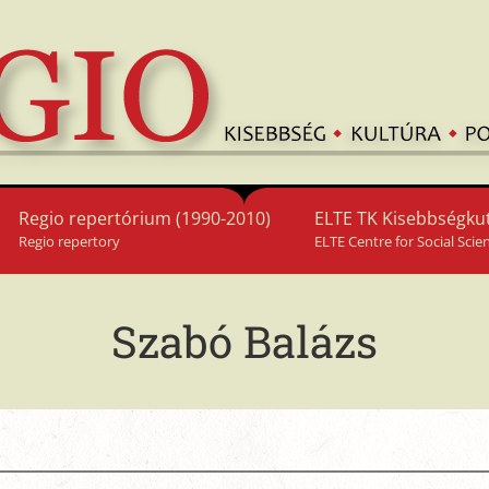
Regio repertórium (1990-2010)
ELTE TK Kisebbségkut
Regio repertory
ELTE Centre for Social Scie
Szabó Balázs