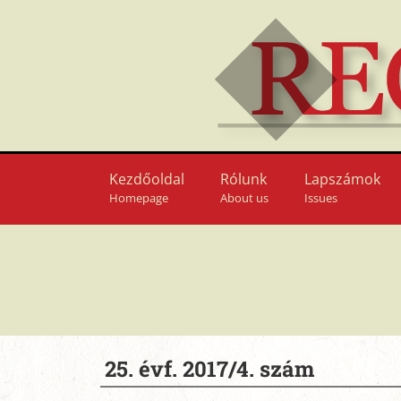
Kezdőoldal
Rólunk
Lapszámok
Homepage
About us
Issues
25. évf. 2017/4. szám