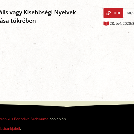
ális vagy Kisebbségi Nyelvek
DOI
zása tükrében
28. évf. 2020/
tronikus Periodika Archívuma
honlapján.
datbankjából
.