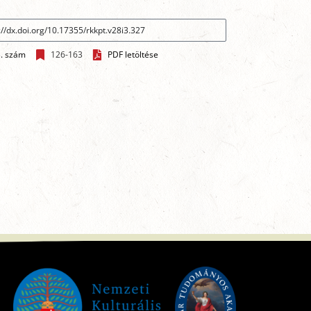
3. szám
126-163
PDF letöltése