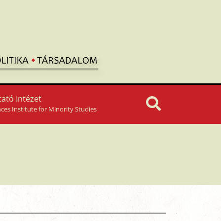
ató Intézet
nces Institute for Minority Studies