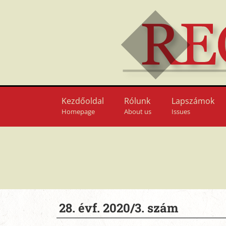
Kezdőoldal
Rólunk
Lapszámok
Homepage
About us
Issues
28. évf. 2020/3. szám