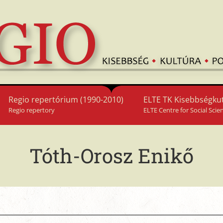
Regio repertórium (1990-2010)
ELTE TK Kisebbségkut
Regio repertory
ELTE Centre for Social Scie
Tóth-Orosz Enikő