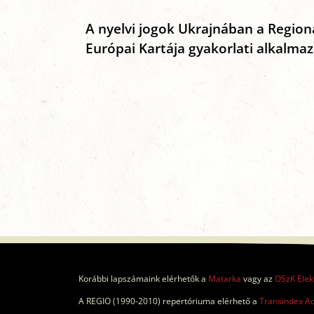
A nyelvi jogok Ukrajnában a Region
Európai Kartája gyakorlati alkalma
Korábbi lapszámaink elérhetők a
Matarka
vagy az
OSzK Elek
A REGIO (1990-2010) repertóriuma elérhető a
Transindex A