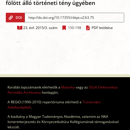
fölött álló történeti tény ügyében
DOI
23. évf. 2015/3. szám
150-198
PDF letöltése
Korábbi lapszámaink elérhetők a
Matarka
vagy az
OSzK Elektronikus
Periodika Archívuma
honlapján.
A REGIO (1990-2010) repertóriuma elérhető a
Transindex
Adatbankjából
.
A kiadvány a Magyar Tudományos Akadémia, valamint az NKA
Ismeretterjesztés és Környezetkultúra Kollégiumának támogatásával
készült.