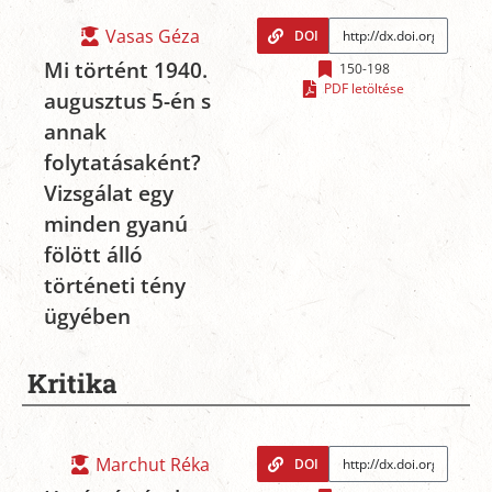
Vasas Géza
DOI
Mi történt 1940.
150-198
PDF letöltése
augusztus 5-én s
annak
folytatásaként?
Vizsgálat egy
minden gyanú
fölött álló
történeti tény
ügyében
Kritika
Marchut Réka
DOI