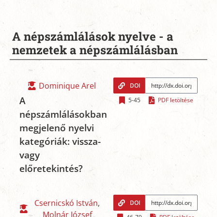
A népszámlálások nyelve - a
nemzetek a népszámlálásban
Dominique Arel
DOI
A
5-45
PDF letöltése
népszámlálásokban
megjelenő nyelvi
kategóriák: vissza-
vagy
előretekintés?
Csernicskó István
,
DOI
Molnár József