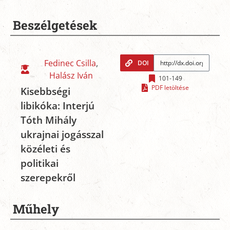
Beszélgetések
Fedinec Csilla
,
DOI
Halász Iván
101-149
PDF letöltése
Kisebbségi
libikóka: Interjú
Tóth Mihály
ukrajnai jogásszal
közéleti és
politikai
szerepekről
Műhely