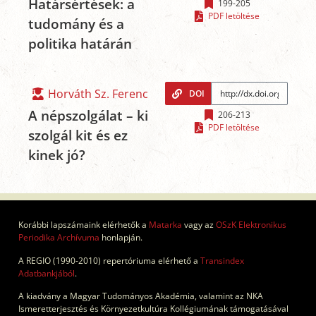
Határsértések: a
199-205
PDF letöltése
tudomány és a
politika határán
Horváth Sz. Ferenc
DOI
A népszolgálat – ki
206-213
PDF letöltése
szolgál kit és ez
kinek jó?
Korábbi lapszámaink elérhetők a
Matarka
vagy az
OSzK Elektronikus
Periodika Archívuma
honlapján.
A REGIO (1990-2010) repertóriuma elérhető a
Transindex
Adatbankjából
.
A kiadvány a Magyar Tudományos Akadémia, valamint az NKA
Ismeretterjesztés és Környezetkultúra Kollégiumának támogatásával