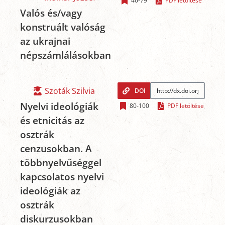
46-79
PDF letöltése
Valós és/vagy
konstruált valóság
az ukrajnai
népszámlálásokban
Szoták Szilvia
DOI
Nyelvi ideológiák
80-100
PDF letöltése
és etnicitás az
osztrák
cenzusokban. A
többnyelvűséggel
kapcsolatos nyelvi
ideológiák az
osztrák
diskurzusokban