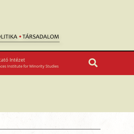
ató Intézet
nces Institute for Minority Studies