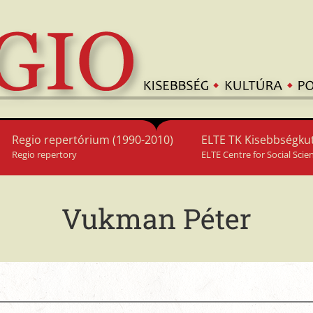
Regio repertórium (1990-2010)
ELTE TK Kisebbségkut
Regio repertory
ELTE Centre for Social Scie
Vukman Péter