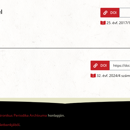
l
DOI
25. évf. 2017/
DOI
32. évf. 2024/4 szám
tronikus Periodika Archívuma
honlapján.
datbankjából
.