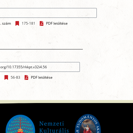
1. szám
175-181
PDF letöltése
56-83
PDF letöltése