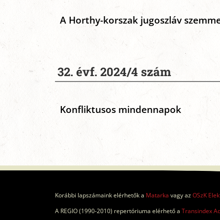
A Horthy-korszak jugoszláv szemme
32. évf. 2024/4 szám
Konfliktusos mindennapok
Korábbi lapszámaink elérhetők a
Matarka
vagy az
OSzK Elek
A REGIO (1990-2010) repertóriuma elérhető a
Transindex A