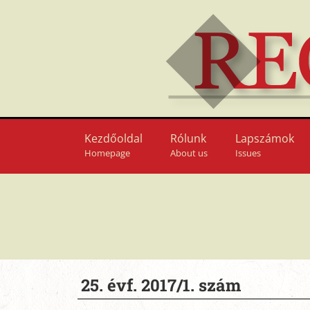
Kezdőoldal
Rólunk
Lapszámok
Homepage
About us
Issues
25. évf. 2017/1. szám