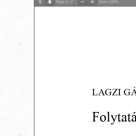
Page
1
/
7
Zoom
100%