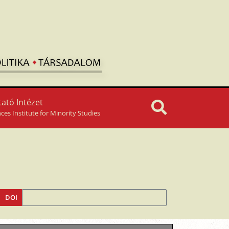
ató Intézet
nces Institute for Minority Studies
DOI