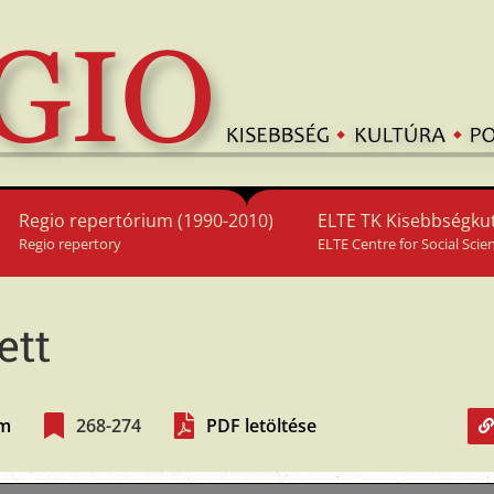
Regio repertórium (1990-2010)
ELTE TK Kisebbségkut
Regio repertory
ELTE Centre for Social Scie
ett
ám
268-274
PDF letöltése