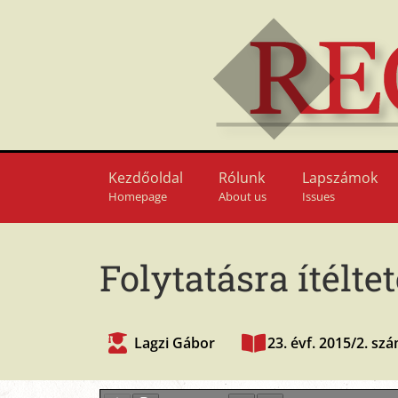
Kezdőoldal
Rólunk
Lapszámok
Homepage
About us
Issues
Folytatásra ítéltet
Lagzi Gábor
23. évf. 2015/2. sz