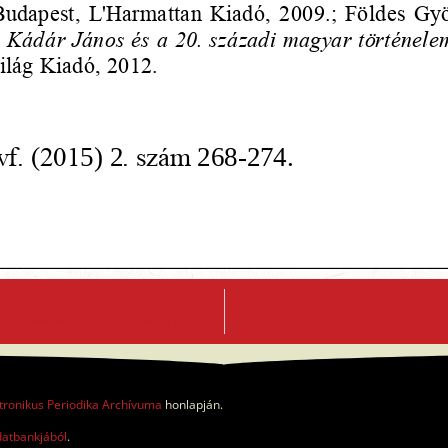
„Tűzvész esetén”. Fogyasztás, biztonság és a tartós fogyasztási cikkek jelentése egy átalakuló társadalomban
tronikus Periodika Archívuma
honlapján.
datbankjából
.