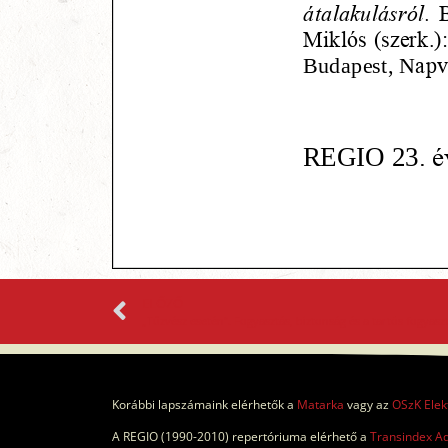
ELŐZŐ
Korábbi lapszámaink elérhetők a
Matarka
vagy az
OSzK Elek
A REGIO (1990-2010) repertóriuma elérhető a
Transindex A